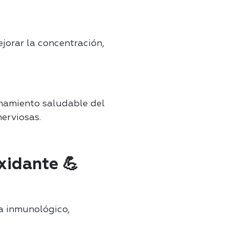
jorar la concentración,
onamiento saludable del
erviosas.
xidante 💪
ma inmunológico,