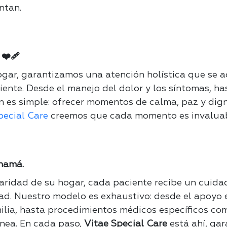
ntan.
❤️‍🩹
ogar, garantizamos una atención holística que se 
ente. Desde el manejo del dolor y los síntomas, has
n es simple: ofrecer momentos de calma, paz y dign
pecial Care
creemos que cada momento es invaluab
anamá.
aridad de su hogar, cada paciente recibe un cuida
ad.
Nuestro modelo es exhaustivo: desde el apoyo e
milia, hasta procedimientos médicos específicos co
snea.
En cada paso,
Vitae Special Care
está ahí, ga